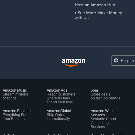
Host an Amazon Hub
›
See More Make Money
with Us
English
Amazon Music
Amazon Ads
6pm
Stream millions
Reach customers
Score deals
of songs
wherever they
on fashion brands
spend their time
Amazon Business
AmazonGlobal
Amazon Web
Everything For
Ship Orders
Services
Your Business
Internationally
Scalable Cloud
Computing
Services