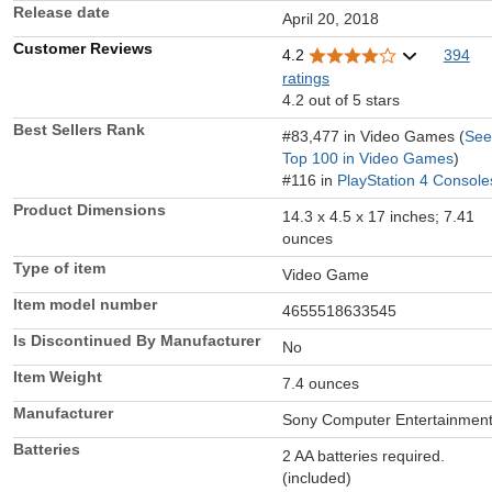
Release date
April 20, 2018
Customer Reviews
4.2
394
ratings
4.2 out of 5 stars
Best Sellers Rank
#83,477 in Video Games (
See
Top 100 in Video Games
)
#116 in
PlayStation 4 Console
Product Dimensions
14.3 x 4.5 x 17 inches; 7.41
ounces
Type of item
Video Game
Item model number
4655518633545
Is Discontinued By Manufacturer
No
Item Weight
7.4 ounces
Manufacturer
Sony Computer Entertainmen
Batteries
2 AA batteries required.
(included)