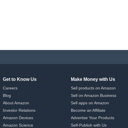
Get to Know Us
Make Money with Us
Careers
Sell products on Amazon
Blog
Sell on Amazon Business
About Amazon
Sell apps on Amazon
Investor Relations
Become an Affiliate
Amazon Devices
Advertise Your Products
Amazon Science
Self-Publish with Us