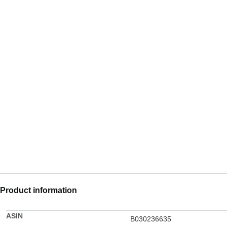
Product information
ASIN
B030236635