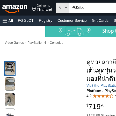
Deliver to
All
Thailand
PG SLOT
Registry
Customer Service
Gift Cards
S
All
›
›
Video Games
PlayStation 4
Consoles
ดูหวยลาวย้อ
เต้นสุดวุ่น
มองที่น่าตื่
Visit the PlayStat
Platform :
PlaySt
4.2
719
$
98
$123.86 Shipping