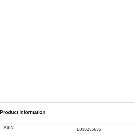
Product information
ASIN
B030236635