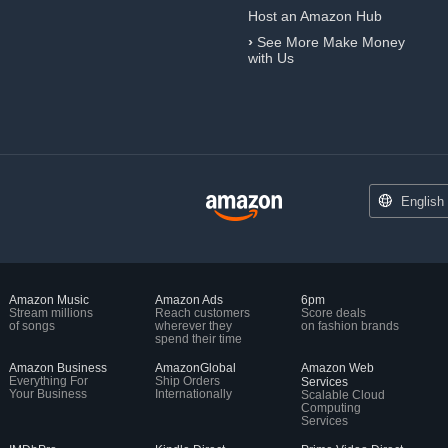
Host an Amazon Hub
›
See More Make Money
with Us
English
Amazon Music
Amazon Ads
6pm
Stream millions
Reach customers
Score deals
of songs
wherever they
on fashion brands
spend their time
Amazon Business
AmazonGlobal
Amazon Web
Everything For
Ship Orders
Services
Your Business
Internationally
Scalable Cloud
Computing
Services