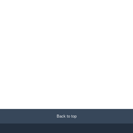
Back to top