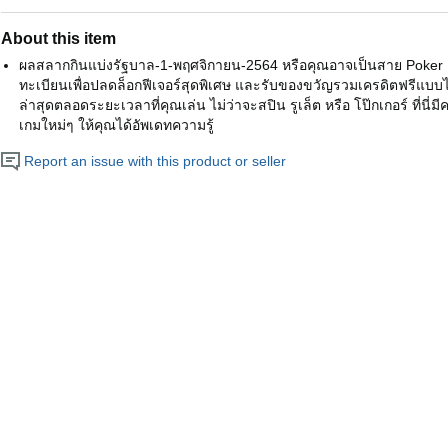
About this item
ผลสลากกินแบ่งรัฐบาล-1-พฤศจิกายน-2564 หรือคุณอาจเป็นสาย Poker แซ
ทะเบียนเพื่อปลดล็อกฟีเจอร์สุดพิเศษ และรับของขวัญรวมเครดิตฟรีแบบไม
ล่าสุดตลอดระยะเวลาที่คุณเล่น ไม่ว่าจะสปิน รูเล็ต หรือ โป๊กเกอร์ ที่นี
เกมใหม่ๆ ให้คุณได้อัพเดทความรู้
Report an issue with this product or seller