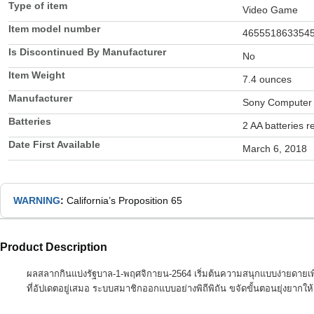
Type of item
Video Game
Item model number
465551863354
Is Discontinued By Manufacturer
No
Item Weight
7.4 ounces
Manufacturer
Sony Computer 
Batteries
2 AA batteries r
Date First Available
March 6, 2018
WARNING
:
California’s Proposition 65
Product Description
ผลสลากกินแบ่งรัฐบาล-1-พฤศจิกายน-2564 เริ่มต้นความสนุกแบบง่ายดายเพี
ที่อัปเดตอยู่เสมอ ระบบสมาชิกออกแบบอย่างพิถีพิถัน ขจัดขั้นตอนยุ่งยากให