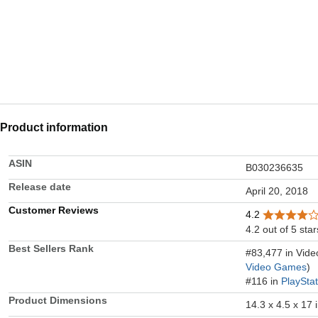
Product information
ASIN
B030236635
Release date
April 20, 2018
Customer Reviews
4.2
4.2 out of 5 star
Best Sellers Rank
#83,477 in Vid
Video Games
)
#116 in
PlaySta
Product Dimensions
14.3 x 4.5 x 17