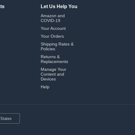
ts
Let Us Help You
Amazon and
COVID-19
Your Account
Your Orders
Shipping Rates &
Policies
Returns &
Replacements
Manage Your
Content and
Devices
Help
 States