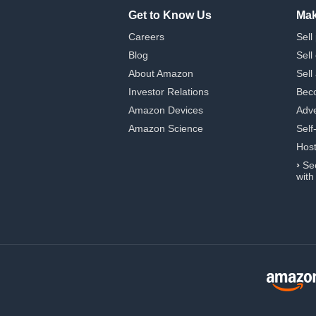
Get to Know Us
Mak
Careers
Sell
Blog
Sell
About Amazon
Sell
Investor Relations
Beco
Amazon Devices
Adve
Amazon Science
Self
Hos
›
Se
with