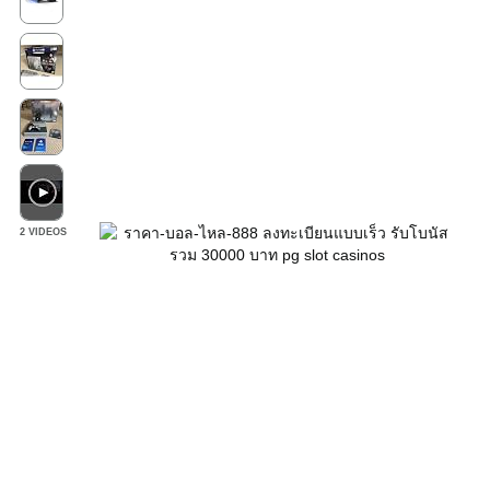
2 VIDEOS