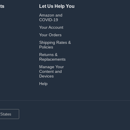
ts
Let Us Help You
Amazon and
COVID-19
Your Account
Your Orders
Shipping Rates &
Policies
Returns &
Replacements
Manage Your
Content and
Devices
Help
 States