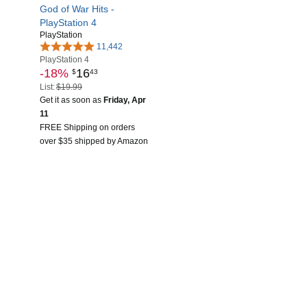
God of War Hits -
PlayStation 4
PlayStation
11,442
PlayStation 4
-18%
16
$
43
List:
$19.99
Get it as soon as
Friday, Apr
11
FREE Shipping on orders
over $35 shipped by Amazon