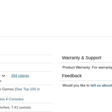
Warranty & Support
Product Warranty: For warranty
Feedback
394 ratings
s
Would you like to
tell us abou
eo Games (
See Top 100 in
tion 4 Consoles
 inches; 7.41 ounces