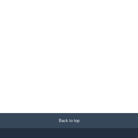
Back to top