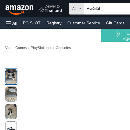
Deliver to
All
Thailand
PG SLOT
Registry
Customer Service
Gift Cards
All
›
›
Video Games
PlayStation 4
Consoles