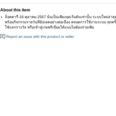
About this item
ล็อตตารี่-16-ตุลาคม-2567 นั่นเป็นเพียงจุดเริ่มต้นเท่านั้น ระบบใหม่ล่าสุด
พร้อมกิจกรรมรายวันที่อัปเดตอย่างต่อเนื่อง ตลอดการใช้งานระบบ ทุกครั้ง
ใช้แลกรางวัล หรือเข้าสู่เกมพรีเมียมได้แบบไม่ต้องจ่ายเพิ่ม
Report an issue with this product or seller