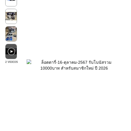
2 VIDEOS