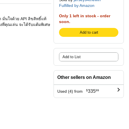
Fulfilled by Amazon
Only 1 left in stock - order
 มั่นใจด้วย API ลิขสิทธิ์แท้
soon.
ที่คุณเล่น จะได้รับแต้มพิเศษ
Add to cart
Add to List
Other sellers on Amazon
$
335
99
Used (4) from