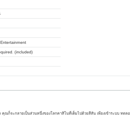
5
Entertainment
equired. (included)
ก คุณก็จะกลายเป็นส่วนหนึ่งของโลกคาสิโนที่เต็มไปด้วยสีสัน เพียงเข้าระบบ ทดลอ