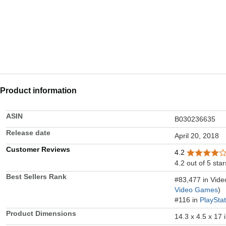
Product information
ASIN
B030236635
Release date
April 20, 2018
Customer Reviews
4.2
4.2 out of 5 star
Best Sellers Rank
#83,477 in Vid
Video Games
)
#116 in
PlaySta
Product Dimensions
14.3 x 4.5 x 17