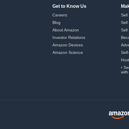
Get to Know Us
Mak
Careers
Sell
Blog
Sell
About Amazon
Sell
Investor Relations
Beco
Amazon Devices
Adve
Amazon Science
Self
Hos
›
Se
with