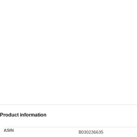
Product information
ASIN
B030236635