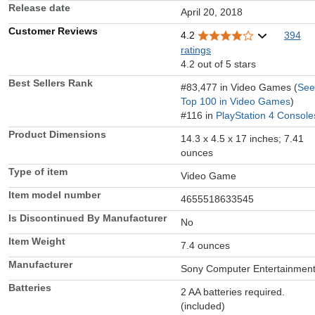
Release date
April 20, 2018
Customer Reviews
4.2
394
ratings
4.2 out of 5 stars
Best Sellers Rank
#83,477 in Video Games (
See
Top 100 in Video Games
)
#116 in
PlayStation 4 Console
Product Dimensions
14.3 x 4.5 x 17 inches; 7.41
ounces
Type of item
Video Game
Item model number
4655518633545
Is Discontinued By Manufacturer
No
Item Weight
7.4 ounces
Manufacturer
Sony Computer Entertainmen
Batteries
2 AA batteries required.
(included)