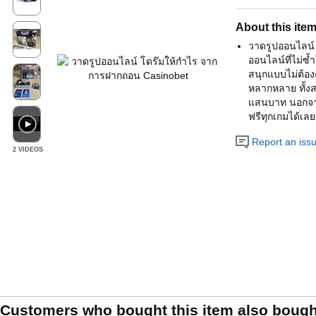
About this ite
วาดรูปออนไลน์
ออนไลน์ที่ไม่ซ้
สนุกแบบไม่ต้อง
หลากหลาย ทั้งสล
แสนบาท นอกจากน
ฟรีทุกเกมได้เลย
Report an issue
2 VIDEOS
Customers who bought this item also bough