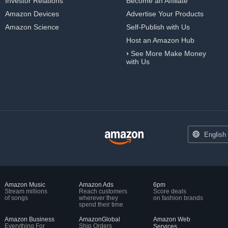
Investor Relations
Become an Affiliate
Amazon Devices
Advertise Your Products
Amazon Science
Self-Publish with Us
Host an Amazon Hub
›
See More Make Money
with Us
English
Amazon Music
Amazon Ads
6pm
Stream millions
Reach customers
Score deals
of songs
wherever they
on fashion brands
spend their time
Amazon Business
AmazonGlobal
Amazon Web
Everything For
Ship Orders
Services