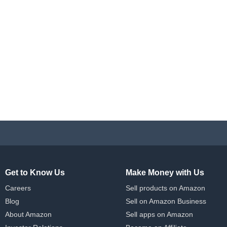
Get to Know Us
Make Money with Us
Careers
Sell products on Amazon
Blog
Sell on Amazon Business
About Amazon
Sell apps on Amazon