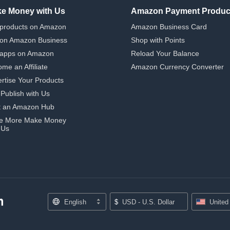
e Money with Us
Amazon Payment Produc
 products on Amazon
Amazon Business Card
 on Amazon Business
Shop with Points
 apps on Amazon
Reload Your Balance
me an Affiliate
Amazon Currency Converter
rtise Your Products
-Publish with Us
t an Amazon Hub
e More Make Money
 Us
English
$
USD - U.S. Dollar
United