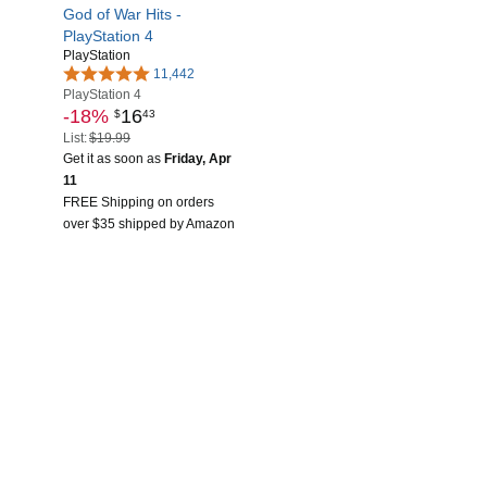
God of War Hits -
PlayStation 4
PlayStation
11,442
PlayStation 4
-18%
16
$
43
List:
$19.99
Get it as soon as
Friday, Apr
11
FREE Shipping on orders
over $35 shipped by Amazon