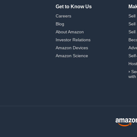
Get to Know Us
Mak
Careers
Sell
Blog
Sell
About Amazon
Sell
Investor Relations
Beco
Amazon Devices
Adve
Amazon Science
Self
Hos
›
Se
with