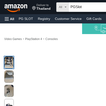
Deliver to
All
Thailand
PG SLOT
Registry
Customer Service
Gift Cards
All
›
›
Video Games
PlayStation 4
Consoles