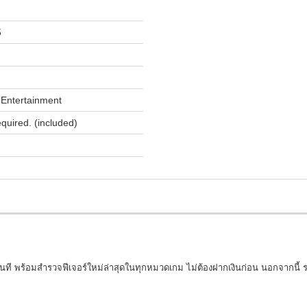
5
Entertainment
equired. (included)
ที พร้อมสำรวจฟีเจอร์ใหม่ล่าสุดในทุกหมวดเกม ไม่ต้องฝากเงินก่อน นอกจากนี้ ระบ