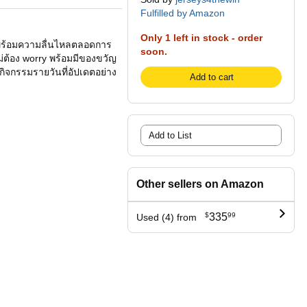
Fulfilled by Amazon
Only 1 left in stock - order
 พร้อมความลื่นไหลตลอดการ
soon.
ไม่ต้อง worry พร้อมมีของขวัญ
มกิจกรรมรายวันที่อัปเดตอย่าง
Add to cart
Add to List
Other sellers on Amazon
$
335
99
Used (4) from