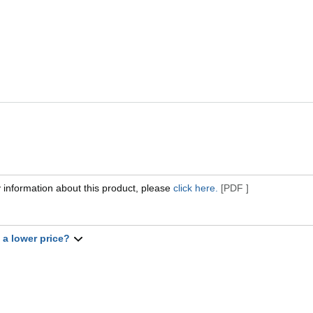
 information about this product, please
click here.
[PDF ]
t a lower price?