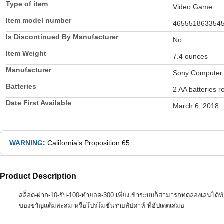
Type of item
Video Game
Item model number
465551863354
Is Discontinued By Manufacturer
No
Item Weight
7.4 ounces
Manufacturer
Sony Computer 
Batteries
2 AA batteries r
Date First Available
March 6, 2018
WARNING
:
California’s Proposition 65
Product Description
สล็อต-ฝาก-10-รับ-100-ทำยอด-300 เพียงเข้าระบบก็สามารถทดลองเล่นได้ทัน
ของขวัญแต้มสะสม หรือโปรโมชั่นรายสัปดาห์ ที่อัปเดตเสมอ