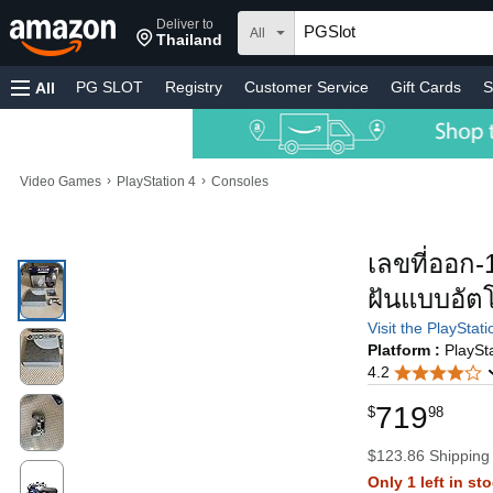
Deliver to
All
Thailand
PG SLOT
Registry
Customer Service
Gift Cards
S
All
›
›
Video Games
PlayStation 4
Consoles
เลขที่ออก
ฝันแบบอัตโ
Visit the PlayStat
Platform :
PlaySt
4.2
719
$
98
$123.86 Shipping
Only 1 left in st