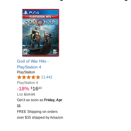
God of War Hits -
PlayStation 4
PlayStation
11,442
PlayStation 4
-18%
16
$
43
List:
$19.99
Get it as soon as
Friday, Apr
11
FREE Shipping on orders
over $35 shipped by Amazon