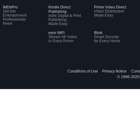
IMDbPro
Kindle Direct
Prime Video Direct
Get Info
Video Distribution
Publishing
Entertainment
Made Easy
Indie Digital & Print
Professionals
Publishing
Need
Made Easy
eero WiFi
Blink
Stream 4K Video
Smart Security
in Every Room
for Every Home
Conditions of Use
Privacy Notice
Cons
© 1996-2025, 