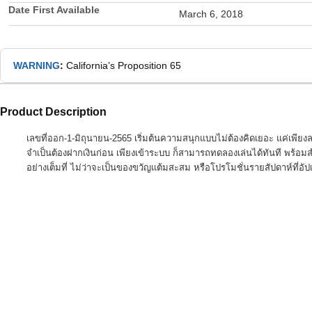
Date First Available
March 6, 2018
WARNING
:
California’s Proposition 65
Product Description
เลขที่ออก-1-มิถุนายน-2565 เริ่มต้นความสนุกแบบไม่ต้องคิดเยอะ แค่เพียงล
จำเป็นต้องฝากเงินก่อน เพียงเข้าระบบ ก็สามารถทดลองเล่นได้ทันที พร้อ
อย่างเต็มที่ ไม่ว่าจะเป็นของขวัญแต้มสะสม หรือโปรโมชั่นรายสัปดาห์ที่อั