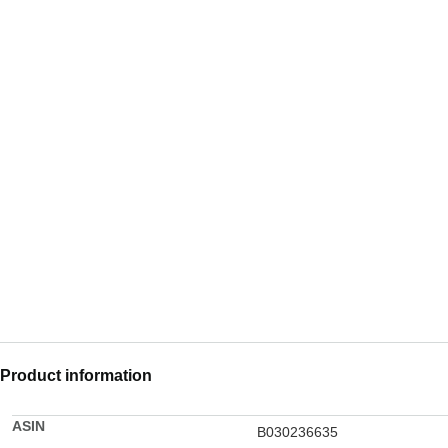
Product information
ASIN
B030236635