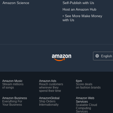
Amazon Science
Self-Publish with Us
Host an Amazon Hub
›
See More Make Money
with Us
English
Amazon Music
Amazon Ads
6pm
Stream millions
Reach customers
Score deals
of songs
wherever they
on fashion brands
spend their time
Amazon Business
AmazonGlobal
Amazon Web
Everything For
Ship Orders
Services
Your Business
Internationally
Scalable Cloud
Computing
Services