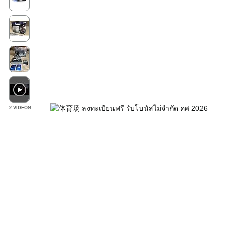
2 VIDEOS