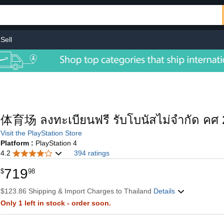
Sell
体育场 ลงทะเบียนฟรี รับโบนัสไม่จำกัด คศ 
Visit the PlayStation Store
Platform :
PlayStation 4
4.2
394 ratings
719
$
98
$123.86 Shipping & Import Charges to Thailand
Details
Only 1 left in stock - order soon.