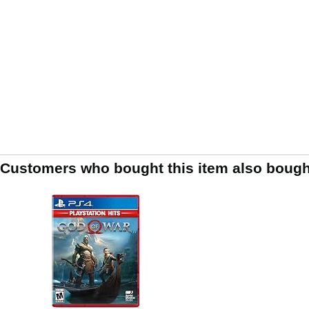
Customers who bought this item also bough