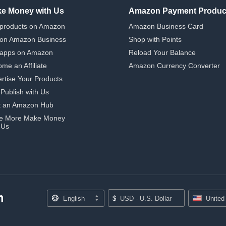
e Money with Us
Amazon Payment Produc
 products on Amazon
Amazon Business Card
 on Amazon Business
Shop with Points
 apps on Amazon
Reload Your Balance
me an Affiliate
Amazon Currency Converter
rtise Your Products
-Publish with Us
t an Amazon Hub
e More Make Money
 Us
English
$
USD - U.S. Dollar
United