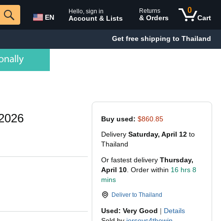
0
Returns
Hello, sign in
EN
& Orders
Cart
Account & Lists
Get free shipping to Thailand
2026
Buy used:
$860.85
Delivery
Saturday, April 12
to
Thailand
Or fastest delivery
Thursday,
April 10
. Order within
16 hrs 8
mins
Deliver to
Thailand
Used: Very Good
|
Details
Sold by
jerseys4thewin