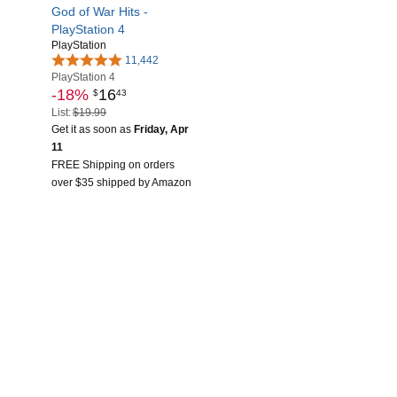
God of War Hits -
PlayStation 4
PlayStation
11,442
PlayStation 4
-18%
16
$
43
List:
$19.99
Get it as soon as
Friday, Apr
11
FREE Shipping on orders
over $35 shipped by Amazon