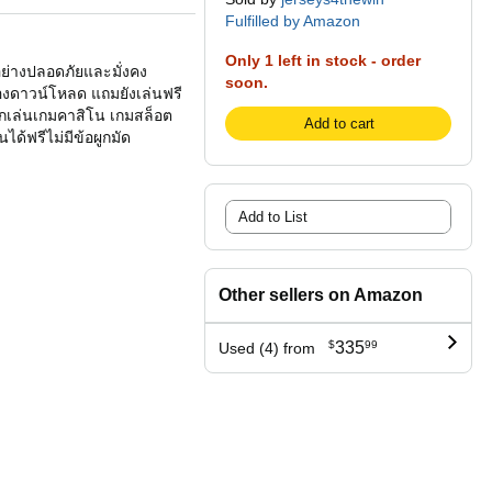
Fulfilled by Amazon
Only 1 left in stock - order
มอย่างปลอดภัยและมั่งคง
soon.
้องดาวน์โหลด แถมยังเล่นฟรี
กเล่นเกมคาสิโน เกมสล็อต
Add to cart
ด้ฟรีไม่มีข้อผูกมัด
Add to List
Other sellers on Amazon
$
335
99
Used (4) from