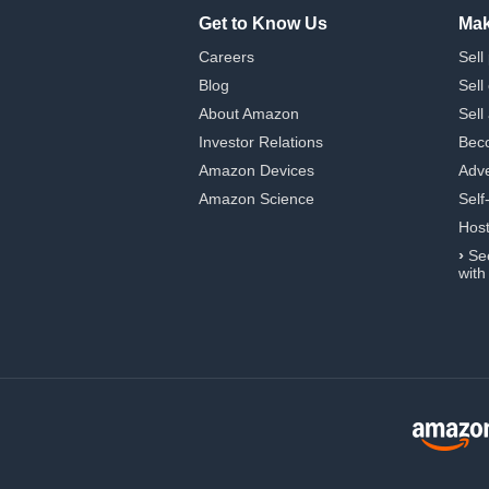
Get to Know Us
Mak
Careers
Sell
Blog
Sell
About Amazon
Sell
Investor Relations
Beco
Amazon Devices
Adve
Amazon Science
Self
Hos
›
Se
with