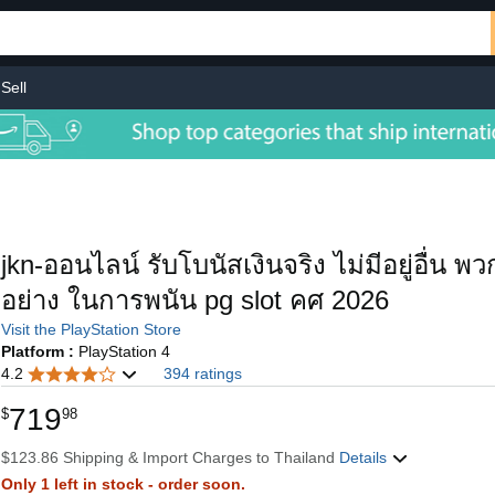
Sell
jkn-ออนไลน์ รับโบนัสเงินจริง ไม่มีอยู่อื่น พว
อย่าง ในการพนัน pg slot คศ 2026
Visit the PlayStation Store
Platform :
PlayStation 4
4.2
394 ratings
719
$
98
$123.86 Shipping & Import Charges to Thailand
Details
Only 1 left in stock - order soon.