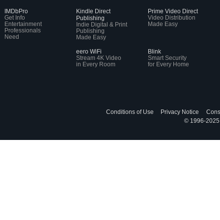
IMDbPro
Kindle Direct
Prime Video Direct
Get Info
Video Distribution
Publishing
Entertainment
Made Easy
Indie Digital & Print
Professionals
Publishing
Need
Made Easy
eero WiFi
Blink
Stream 4K Video
Smart Security
in Every Room
for Every Home
Conditions of Use
Privacy Notice
Cons
© 1996-2025, 