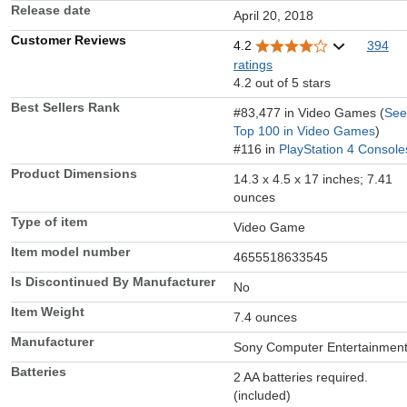
Release date
April 20, 2018
Customer Reviews
4.2
394
ratings
4.2 out of 5 stars
Best Sellers Rank
#83,477 in Video Games (
See
Top 100 in Video Games
)
#116 in
PlayStation 4 Console
Product Dimensions
14.3 x 4.5 x 17 inches; 7.41
ounces
Type of item
Video Game
Item model number
4655518633545
Is Discontinued By Manufacturer
No
Item Weight
7.4 ounces
Manufacturer
Sony Computer Entertainmen
Batteries
2 AA batteries required.
(included)