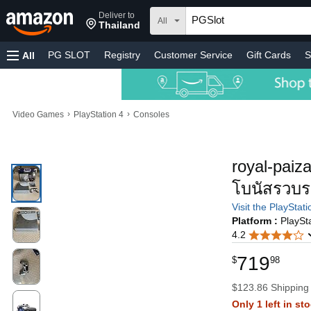
Deliver to
All
Thailand
PG SLOT
Registry
Customer Service
Gift Cards
S
All
›
›
Video Games
PlayStation 4
Consoles
royal-paiz
โบนัสรวบร
Visit the PlayStat
Platform :
PlaySt
4.2
719
$
98
$123.86 Shipping
Only 1 left in st