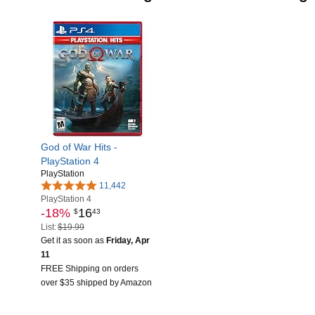
God of War Hits -
PlayStation 4
PlayStation
11,442
PlayStation 4
-18%
16
$
43
List:
$19.99
Get it as soon as
Friday, Apr
11
FREE Shipping on orders
over $35 shipped by Amazon