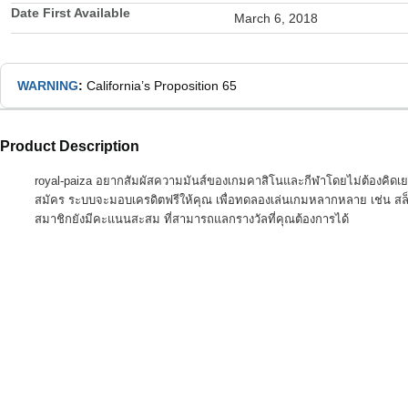
Date First Available
March 6, 2018
WARNING
:
California’s Proposition 65
Product Description
royal-paiza อยากสัมผัสความมันส์ของเกมคาสิโนและกีฬาโดยไม่ต้องคิดเยอ
สมัคร ระบบจะมอบเครดิตฟรีให้คุณ เพื่อทดลองเล่นเกมหลากหลาย เช่น สล็อ
สมาชิกยังมีคะแนนสะสม ที่สามารถแลกรางวัลที่คุณต้องการได้