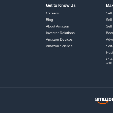
Get to Know Us
Mak
Careers
Sell
Blog
Sell
About Amazon
Sell
Investor Relations
Beco
Amazon Devices
Adve
Amazon Science
Self
Hos
›
Se
with