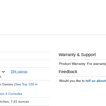
Warranty & Support
Product Warranty: For warranty
Feedback
394 ratings
s
Would you like to
tell us abou
eo Games (
See Top 100 in
tion 4 Consoles
 inches; 7.41 ounces