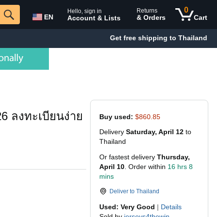
0
Returns
Hello, sign in
EN
& Orders
Cart
Account & Lists
Get free shipping to Thailand
6 ลงทะเบียนง่าย
Buy used:
$860.85
Delivery
Saturday, April 12
to
Thailand
Or fastest delivery
Thursday,
April 10
. Order within
16 hrs 8
mins
Deliver to
Thailand
Used: Very Good
|
Details
Sold by
jerseys4thewin