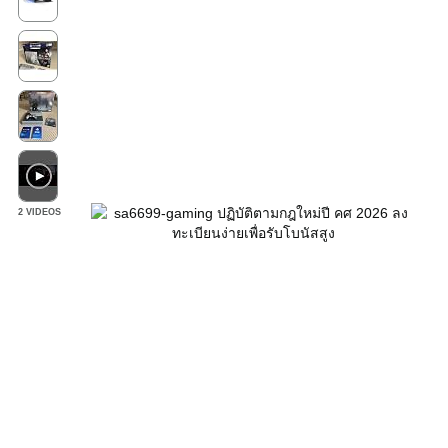
2 VIDEOS