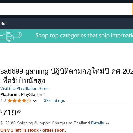
Sell
sa6699-gaming ปฏิบัติตามกฎใหม่ปี คศ 202
เพื่อรับโบนัสสูง
Visit the PlayStation Store
Platform :
PlayStation 4
4.2
394 ratings
719
$
98
$123.86 Shipping & Import Charges to Thailand
Details
Only 1 left in stock - order soon.