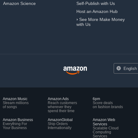
Amazon Science
Self-Publish with Us
Host an Amazon Hub
›
See More Make Money
with Us
English
Amazon Music
Amazon Ads
6pm
Stream millions
Reach customers
Score deals
of songs
wherever they
on fashion brands
spend their time
Amazon Business
AmazonGlobal
Amazon Web
Everything For
Ship Orders
Services
Your Business
Internationally
Scalable Cloud
Computing
Services