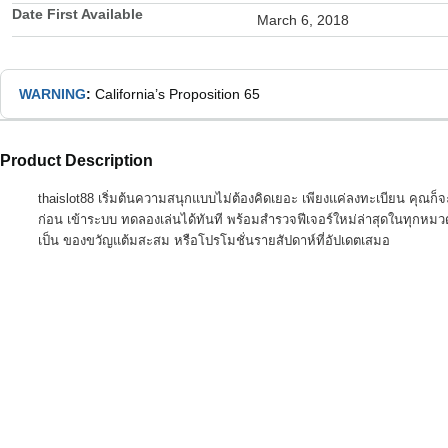
Date First Available
March 6, 2018
WARNING
:
California’s Proposition 65
Product Description
thaislot88 เริ่มต้นความสนุกแบบไม่ต้องคิดเยอะ เพียงแค่ลงทะเบียน คุณก็
ก่อน เข้าระบบ ทดลองเล่นได้ทันที พร้อมสำรวจฟีเจอร์ใหม่ล่าสุดในทุกหมวด
เป็น ของขวัญแต้มสะสม หรือโปรโมชั่นรายสัปดาห์ที่อัปเดตเสมอ