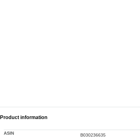
Product information
ASIN
B030236635