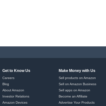
Get to Know Us
Make Money with Us
Careers
Sell products on Amazon
Blog
Sell on Amazon Business
About Amazon
Sell apps on Amazon
Investor Relations
Become an Affiliate
Amazon Devices
Advertise Your Products