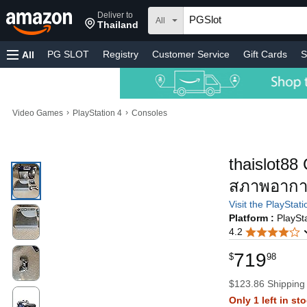
Deliver to
All
Thailand
PG SLOT
Registry
Customer Service
Gift Cards
S
All
›
›
Video Games
PlayStation 4
Consoles
thaislot88
สภาพอาก
Visit the PlayStat
Platform :
PlaySt
4.2
719
$
98
$123.86 Shipping
Only 1 left in st