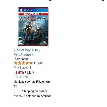
God of War Hits -
PlayStation 4
PlayStation
11,442
PlayStation 4
-18%
16
$
43
List:
$19.99
Get it as soon as
Friday, Apr
11
FREE Shipping on orders
over $35 shipped by Amazon