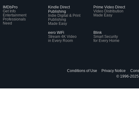
IMDbPro
Kindle Direct
Prime Video Direct
Get Info
Video Distribution
Publishing
Entertainment
Made Easy
Indie Digital & Print
Professionals
Publishing
Need
Made Easy
eero WiFi
Blink
Stream 4K Video
Smart Security
in Every Room
for Every Home
Conditions of Use
Privacy Notice
Cons
© 1996-2025, 