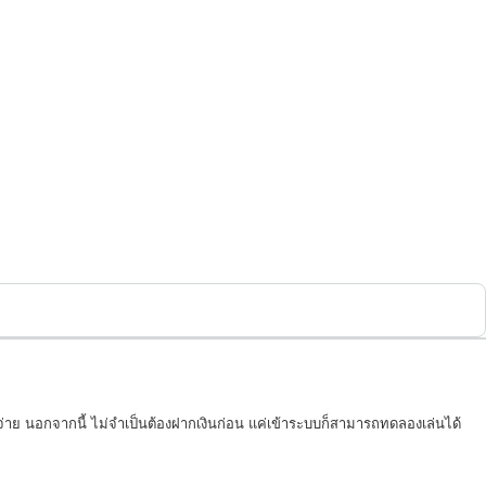
้จ่าย นอกจากนี้ ไม่จำเป็นต้องฝากเงินก่อน แค่เข้าระบบก็สามารถทดลองเล่นได้