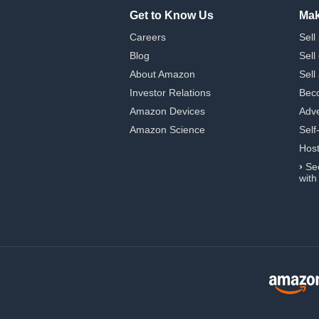
Get to Know Us
Mak
Careers
Sell
Blog
Sell
About Amazon
Sell
Investor Relations
Beco
Amazon Devices
Adve
Amazon Science
Self
Hos
›
Se
with