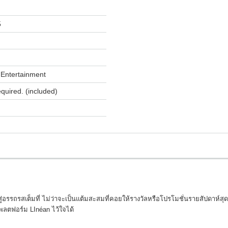
5
Entertainment
equired. (included)
รถรสเต็มที่ ไม่ว่าจะเป็นแต้มสะสมที่คอยให้รางวัลหรือโปรโมชั่นรายสัปดาห์สุดพิ
พลตฟอร์ม LInéan ไว้ใจได้