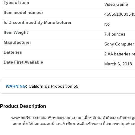
Type of item
Video Game
Item model number
465551863354
Is Discontinued By Manufacturer
No
Item Weight
7.4 ounces
Manufacturer
Sony Computer 
Batteries
2 AA batteries r
Date First Available
March 6, 2018
WARNING
:
California’s Proposition 65
Product Description
www-hit789 ระบบสมาชิกของเรออกแบบมาเพื่อขจัดข้อจำกัดและเปิดประตูสู่อร
เลยบนทั้งมือถือและคอมพิวเตอร์ เพียงแค่คลิกเข้าระบบ ก็สามารถสนุกกับแ