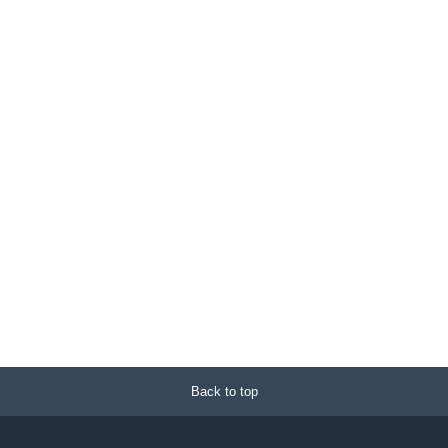
Back to top