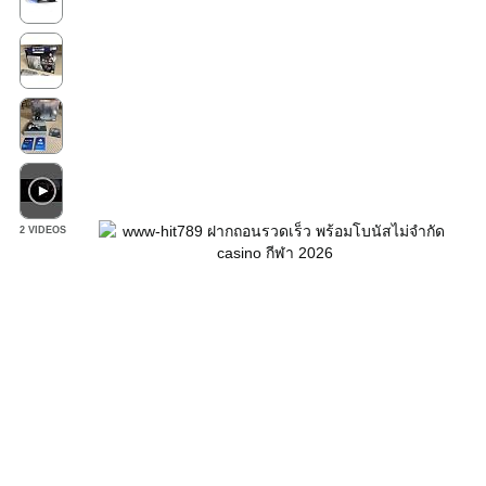
2 VIDEOS