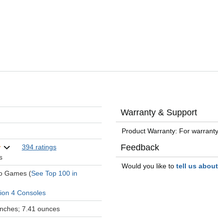
Warranty & Support
Product Warranty: For warranty
Feedback
394 ratings
s
Would you like to
tell us abou
eo Games (
See Top 100 in
tion 4 Consoles
 inches; 7.41 ounces